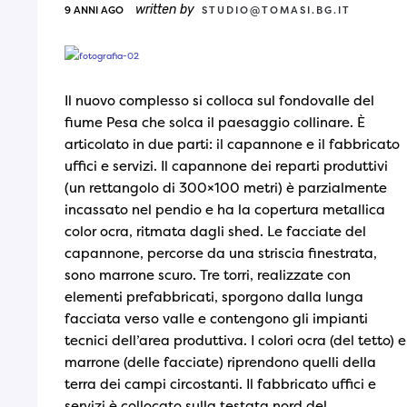
written by
9 ANNI AGO
STUDIO@TOMASI.BG.IT
Il nuovo complesso si colloca sul fondovalle del
fiume Pesa che solca il paesaggio collinare. È
articolato in due parti: il capannone e il fabbricato
uffici e servizi. Il capannone dei reparti produttivi
(un rettangolo di 300×100 metri) è parzialmente
incassato nel pendio e ha la copertura metallica
color ocra, ritmata dagli shed. Le facciate del
capannone, percorse da una striscia finestrata,
sono marrone scuro. Tre torri, realizzate con
elementi prefabbricati, sporgono dalla lunga
facciata verso valle e contengono gli impianti
tecnici dell’area produttiva. I colori ocra (del tetto) e
marrone (delle facciate) riprendono quelli della
terra dei campi circostanti. Il fabbricato uffici e
servizi è collocato sulla testata nord del