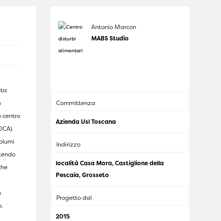
Antonio Marcon
MABS Studio
sta
a
Committenza
 centro
Azienda Usl Toscana
(DCA).
volumi
Indirizzo
rtendo
località Casa Mora, Castiglione della
che
Pescaia, Grosseto
n
Progetto dal
o.
2015