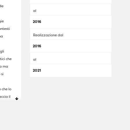
le
al
gie
2016
ontesti
Realizzazione dal
na
2016
gli
tici che
al
uo ma
2021
 si
o che lo
ccia il
he
prete
tà