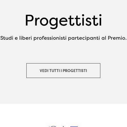
bioclimatiche delle facciate ap
sud e protette a nord e dei servi
Progettisti
a nord mentre residenze e aree
socializzazione sono a sud. Qu
architettura bioclimatica scatu
Studi e liberi professionisti partecipanti al Premio.
dal luogo, dalle analisi solari e 
soluzioni passive adottate per 
confort e benessere ai pazienti,
contribuisce l’uso di materiali
VEDI TUTTI I PROGETTISTI
biocompatibili, di materie ricicla
ridotto impatto di cantiere nell
grande trasformazione del luo
mediante il riuso del demolito e
scavo.