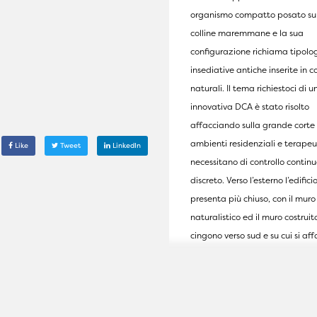
organismo compatto posato sul
colline maremmane e la sua
configurazione richiama tipolo
insediative antiche inserite in c
naturali. Il tema richiestoci di u
innovativa DCA è stato risolto
affacciando sulla grande corte 
ambienti residenziali e terapeu
Like
Tweet
LinkedIn
necessitano di controllo contin
discreto. Verso l’esterno l’edificio
presenta più chiuso, con il muro
naturalistico ed il muro costruit
cingono verso sud e su cui si affa
corpo delle attività terapeutic
diurne. L'architettura si fa inter
anche dei temi della sostenibili
declinata nelle varie soluzioni