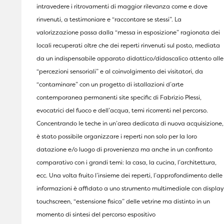
intravedere i ritrovamenti di maggior rilevanza come e dove
rinvenuti, a testimoniare e “raccontare se stessi”. La
valorizzazione passa dalla “messa in esposizione” ragionata dei
locali recuperati oltre che dei reperti rinvenuti sul posto, mediata
da un indispensabile apparato didattico/didascalico attento alle
“percezioni sensoriali” e al coinvolgimento dei visitatori, da
“contaminare” con un progetto di istallazioni d’arte
contemporanea permanenti site specific di Fabrizio Plessi,
evocatrici del fuoco e dell’acqua, temi ricorrenti nel percorso.
Concentrando le teche in un’area dedicata di nuova acquisizione,
è stato possibile organizzare i reperti non solo per la loro
datazione e/o luogo di provenienza ma anche in un confronto
comparativo con i grandi temi: la casa, la cucina, l’architettura,
ecc. Una volta fruito l’insieme dei reperti, l’approfondimento delle
informazioni è affidato a uno strumento multimediale con display
touchscreen, “estensione fisica” delle vetrine ma distinto in un
momento di sintesi del percorso espositivo