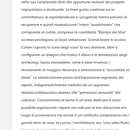
nella sua complessità oltre alle opportune revisioni dei progetti
impiantistico e strutturale. Le linee guida condivise tra la
committenza, le soprintendenze e i progettisti hanno previsto di
recuperare e quindi musealizzare l’intero “quadrilatero” che
corrisponde al cortile, compresa la cosiddetta “Rampa dei Muli”
accesso privilegiato ai locali sotterranei. Grandi lastre in acciaio
Corten coprono la zona degli scavi: la loro divisione, oltre a
configurare un disegno che ricalca il rilievo e le annotazioni degli
archeologi, lascia intravedere, come e dove rinvenuti, i
ritrovamenti di maggior rilevanza a testimoniare e “raccontare se
stessi”. La valorizzazione passa dall’esposizione ragionata dei
reperti, indispensabilmente mediata da un apparato
didattico/didascalico attento alle “percezioni sensoriali” dei
visitatori. Concentrando le teche in un’area dedicata è stato
possibile organizzare i reperti non solo per la loro datazione e/o
luogo di provenienza ma anche in un confronto comparativo con i
grandi temi: la casa, la cucina, l’architettura, ecc. Una volta fruito