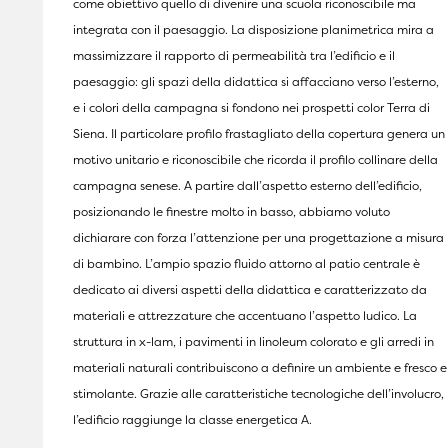
come obiettivo quello di divenire una scuola riconoscibile ma
integrata con il paesaggio. La disposizione planimetrica mira a
massimizzare il rapporto di permeabilità tra l’edificio e il
paesaggio: gli spazi della didattica si affacciano verso l’esterno,
e i colori della campagna si fondono nei prospetti color Terra di
Siena. Il particolare profilo frastagliato della copertura genera un
motivo unitario e riconoscibile che ricorda il profilo collinare della
campagna senese. A partire dall’aspetto esterno dell’edificio,
posizionando le finestre molto in basso, abbiamo voluto
dichiarare con forza l’attenzione per una progettazione a misura
di bambino. L’ampio spazio fluido attorno al patio centrale è
dedicato ai diversi aspetti della didattica e caratterizzato da
materiali e attrezzature che accentuano l’aspetto ludico. La
struttura in x-lam, i pavimenti in linoleum colorato e gli arredi in
materiali naturali contribuiscono a definire un ambiente e fresco e
stimolante. Grazie alle caratteristiche tecnologiche dell’involucro,
l’edificio raggiunge la classe energetica A.