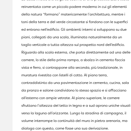
reinventata come un piccolo podere moderno in cui gli elementi
della natura “formano” matericamente l’architettura, mentre i
toni della terra e del verde circostante si fondono con le superfici
ed entrano nell’edificio. Gli ambienti interni si sviluppano su due
piani, collegati da una scala, illuminata naturalmente da un
taglio verticale a tutta altezza sul prospetto nord dell’edificio.
Riguardo alla scala esterna, che porta direttamente ad una delle
camere, lo stile della prima rampa, a sbalzo in cemento faccia
vista e ferro, si contrappone alla seconda, più tradizionale, in
muratura rivestita con listelli di cotto. Al piano terra,
contraddistinto da una pavimentazione in cemento, cucina, sala
da pranzo e salone condividono lo stesso spazio e si affacciano
all’esterno con ampie vetrate. Al piano superiore, le camere
sfruttano l’altezza del tetto in legno e a sud aprono uniche visuali
verso la laguna all’orizzonte. Lungo la stradina di campagna, il
volume interrompe la continuità del muro in pietra arenaria, ma
dialoga con questo, come fosse una sua derivazione.