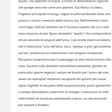
quinto, uno specchio d’acqua, a modo di abbeveratoio agricolo
che sporge verso est come uno sperone. Suo fianco in pietra,
l’ingresso principale al borgo, segna la salita pedonale verso una
piazza o centro, memoria della storica aia. Nell’interrato l’atrio
curvo lega i blocchi abitativi ed è l’accesso coperto da cui si sale
verso ciascuno di essi. Spazi domestici “duplici” che corrispondono
all’uso secondo le stagioni dell’anno. Così anche interni ed esterni
che s’intrecciano l’uno nell’altro. Lecci, cipresso e pini, già presenti
sull’aia, lambiscono la costruzione o ne vengono incorporati.
Recupero conservativo per il paesaggio di dieci ettari intorno alla
casa. Accento sulla diversità naturalistica esistente: giardini di
particolari specie vegetali, radure nei boschi per l’arrivo del sole,
uliveti da esemplari centenari recuperati da spianti per nuove
vigne, laghetti di recupero delle acque piovane, pozzi geotermici
e campo fotovoltaico come fonti di energia. Costruzione di mille
metri lineari di muratura perimetrale a secco, un orto recintato
per verdure e frutteto.