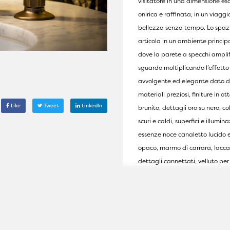
visitatore in una dimensione eso
onirica e raffinata, in un viaggi
bellezza senza tempo. Lo spazi
articola in un ambiente princip
dove la parete a specchi amplif
sguardo moltiplicando l’effetto
avvolgente ed elegante dato 
materiali preziosi, finiture in ot
Like
Tweet
LinkedIn
brunito, dettagli oro su nero, col
scuri e caldi, superfici e illumin
essenze noce canaletto lucido 
opaco, marmo di carrara, lacca
dettagli cannettati, velluto per 
drappeggi ed alcuni arredi vin
originali. La copertura original
capriata e travicelli è stata
valorizzata in chiave contemp
laccandola del colore blu verde