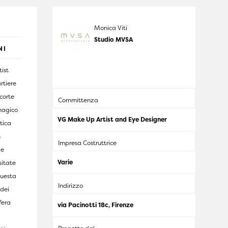
Monica Viti
Studio MVSA
NI
ist
rtiere
 corte
Committenza
magico
VG Make Up Artist and Eye Designer
stica
n
Impresa Costruttrice
le
Varie
sitate
Questa
Indirizzo
 dei
fera
via Pacinotti 18c, Firenze