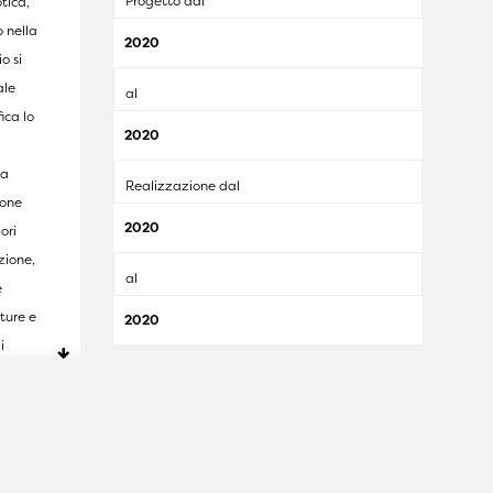
Progetto dal
tica,
o nella
2020
o si
ale
al
ica lo
2020
da
Realizzazione dal
tone
2020
ori
azione,
al
e
ture e
2020
i
tage
e con
oranea
 delle