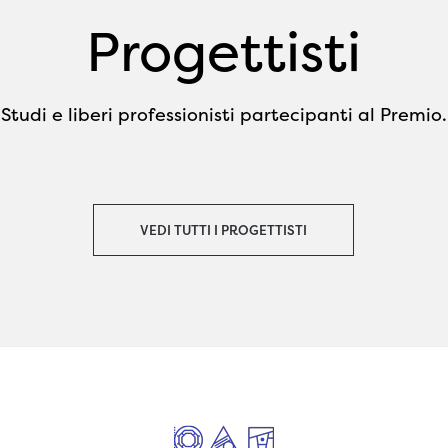
pareti ed enfatizzandone volu
Progettisti
ombre con l’illuminazione. L’ar
forme spazio e materiali, l’ele
finiture e colori, l’immagine co
Studi e liberi professionisti partecipanti al Premio.
dei dettagli stimolano una
partecipazione emotiva dello s
un’esperienza sensoriale e perc
unica di bellezza nata dalla cu
VEDI TUTTI I PROGETTISTI
dall’amore messo da tutti gli at
che hanno condiviso un approc
tailor made al fare bene insiem
all’eccellenza artigiana.