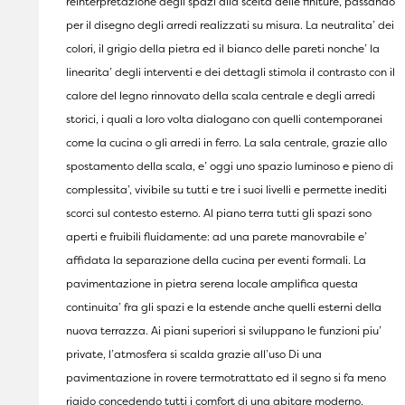
reinterpretazione degli spazi alla scelta delle finiture, passando
per il disegno degli arredi realizzati su misura. La neutralita’ dei
colori, il grigio della pietra ed il bianco delle pareti nonche’ la
linearita’ degli interventi e dei dettagli stimola il contrasto con il
calore del legno rinnovato della scala centrale e degli arredi
storici, i quali a loro volta dialogano con quelli contemporanei
come la cucina o gli arredi in ferro. La sala centrale, grazie allo
spostamento della scala, e’ oggi uno spazio luminoso e pieno di
complessita’, vivibile su tutti e tre i suoi livelli e permette inediti
scorci sul contesto esterno. Al piano terra tutti gli spazi sono
aperti e fruibili fluidamente: ad una parete manovrabile e’
affidata la separazione della cucina per eventi formali. La
pavimentazione in pietra serena locale amplifica questa
continuita’ fra gli spazi e la estende anche quelli esterni della
nuova terrazza. Ai piani superiori si sviluppano le funzioni piu’
private, l’atmosfera si scalda grazie all’uso Di una
pavimentazione in rovere termotrattato ed il segno si fa meno
rigido concedendo tutti i comfort di una abitare moderno.