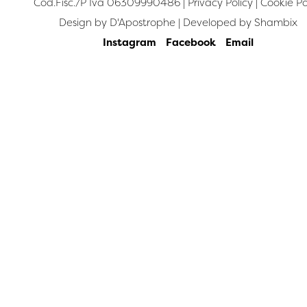
Cod.Fisc./P Iva 06309990486 |
Privacy Policy
|
Cookie Po
Design by
D'Apostrophe
| Developed by
Shambix
Instagram
Facebook
Email