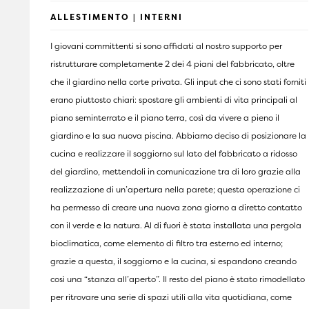
ALLESTIMENTO | INTERNI
I giovani committenti si sono affidati al nostro supporto per
ristrutturare completamente 2 dei 4 piani del fabbricato, oltre
che il giardino nella corte privata. Gli input che ci sono stati forniti
erano piuttosto chiari: spostare gli ambienti di vita principali al
piano seminterrato e il piano terra, così da vivere a pieno il
giardino e la sua nuova piscina. Abbiamo deciso di posizionare la
cucina e realizzare il soggiorno sul lato del fabbricato a ridosso
del giardino, mettendoli in comunicazione tra di loro grazie alla
realizzazione di un’apertura nella parete; questa operazione ci
ha permesso di creare una nuova zona giorno a diretto contatto
con il verde e la natura. Al di fuori è stata installata una pergola
bioclimatica, come elemento di filtro tra esterno ed interno;
grazie a questa, il soggiorno e la cucina, si espandono creando
così una “stanza all’aperto”. Il resto del piano è stato rimodellato
per ritrovare una serie di spazi utili alla vita quotidiana, come