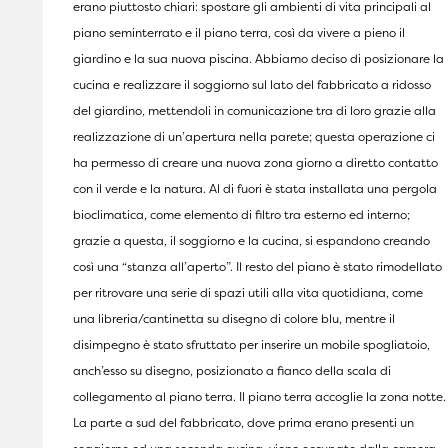
erano piuttosto chiari: spostare gli ambienti di vita principali al
piano seminterrato e il piano terra, così da vivere a pieno il
giardino e la sua nuova piscina. Abbiamo deciso di posizionare la
cucina e realizzare il soggiorno sul lato del fabbricato a ridosso
del giardino, mettendoli in comunicazione tra di loro grazie alla
realizzazione di un’apertura nella parete; questa operazione ci
ha permesso di creare una nuova zona giorno a diretto contatto
con il verde e la natura. Al di fuori è stata installata una pergola
bioclimatica, come elemento di filtro tra esterno ed interno;
grazie a questa, il soggiorno e la cucina, si espandono creando
così una “stanza all’aperto”. Il resto del piano è stato rimodellato
per ritrovare una serie di spazi utili alla vita quotidiana, come
una libreria/cantinetta su disegno di colore blu, mentre il
disimpegno è stato sfruttato per inserire un mobile spogliatoio,
anch’esso su disegno, posizionato a fianco della scala di
collegamento al piano terra. Il piano terra accoglie la zona notte.
La parte a sud del fabbricato, dove prima erano presenti un