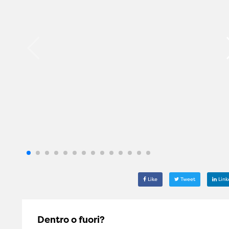
Like
Tweet
Link
Dentro o fuori?