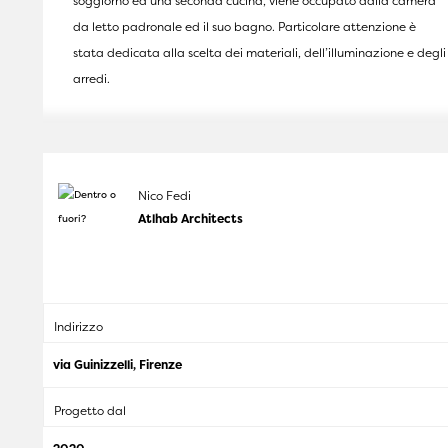
soggiorno ed una seconda cucina, viene occupato dalla camera
da letto padronale ed il suo bagno. Particolare attenzione è
stata dedicata alla scelta dei materiali, dell’illuminazione e degli
arredi.
Nico Fedi
Atlhab Architects
Indirizzo
via Guinizzelli, Firenze
Progetto dal