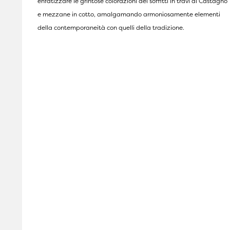
enfatizzare le grintose colorazioni dei soffitti in travi di Castagno
e mezzane in cotto, amalgamando armoniosamente elementi
della contemporaneità con quelli della tradizione.