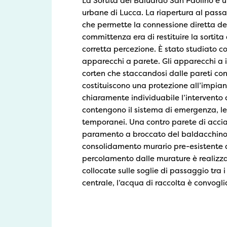
La Sortita del Baluardo San Paolino è un
urbane di Lucca. La riapertura al pass
che permette la connessione diretta dell
committenza era di restituire la sortit
corretta percezione. È stato studiato c
apparecchi a parete. Gli apparecchi a i
corten che staccandosi dalle pareti co
costituiscono una protezione all’impiant
chiaramente individuabile l’intervento 
contengono il sistema di emergenza, le p
temporanei. Una contro parete di acciai
paramento a broccato del baldacchino 
consolidamento murario pre-esistente d
percolamento dalle murature è realizzat
collocate sulle soglie di passaggio tra 
centrale, l’acqua di raccolta è convogli