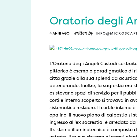
Oratorio degli A
written by
4 ANNI AGO
INFO@MICROSCAPE
L’Oratorio degli Angeli Custodi costruito
pittorico è esempio paradigmatico di r
città grazie alla sua splendida acustica
deteriorando. Inoltre, la sagrestia era s
esistevano spazi di servizio per il pubb
cortile interno scoperto si trovava in a
sistematico restauro. Il cortile interno
opalino, il nuovo piano di calpestio si s
ingresso all’ex sacrestia, è arredato da 
Il sistema illuminotecnico è composto da
vetrata. Il nuovo sistema di pareti pieg