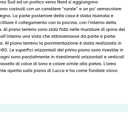
erso Sud ed un portico verso Nord si aggiungono
no costruiti con un carattere “rurale” e un po’ vernacolare
 legno. La parte posteriore della casa è stata risanata e
itare il collegamento con la piscina, con l’interno della
 Al piano terreno sono stati fatti nelle murature di spina dei
 all’interno una vista che attraversasse da parte a parte
ca. Al piano terreno la pavimentazione è stata realizzata in
80. Le superfici orizzontali del primo piano sono rivestite in
 bagni sono parzialmente in rivestimenti orizzontali e verticali
ssello di calce di tono e colore simile alla pietra. L’area
te aperta sulla piana di Lucca e ha come fondale visivo