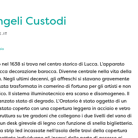
ngeli Custodi
.IT
 nel 1638 si trova nel centro storico di Lucca. L’apparato
icca decorazione barocca. Divenne centrale nella vita della
. Negli ultimi decenni, gli affreschi si stavano gravemente
tata trasformata in camerino di fortuna per gli artisti e non
lico. Il sistema illuminotecnico era scarso e disomogeneo. Il
vanzato stato di degrado. L’Oratorio è stato oggetto di un
 è stato coperto con una copertura leggera in acciaio e vetro
truttura su tre gradoni che collegano i due livelli del vano di
un desk girevole di legno con funzione di snella biglietteria.
 strip led incassate nell’asola delle travi della copertura
hettate individuano gli incassi delle porte di accesso ai