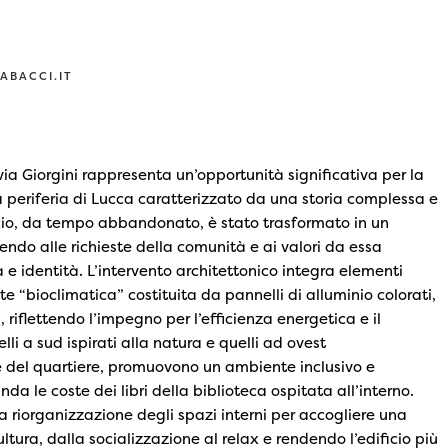
ABACCI.IT
 via Giorgini rappresenta un’opportunità significativa per la
a periferia di Lucca caratterizzato da una storia complessa e
ficio, da tempo abbandonato, è stato trasformato in un
ndo alle richieste della comunità e ai valori da essa
tà e identità. L’intervento architettonico integra elementi
e “bioclimatica” costituita da pannelli di alluminio colorati,
 riflettendo l’impegno per l’efficienza energetica e il
elli a sud ispirati alla natura e quelli ad ovest
le del quartiere, promuovono un ambiente inclusivo e
da le coste dei libri della biblioteca ospitata all’interno.
a riorganizzazione degli spazi interni per accogliere una
cultura, dalla socializzazione al relax e rendendo l’edificio più