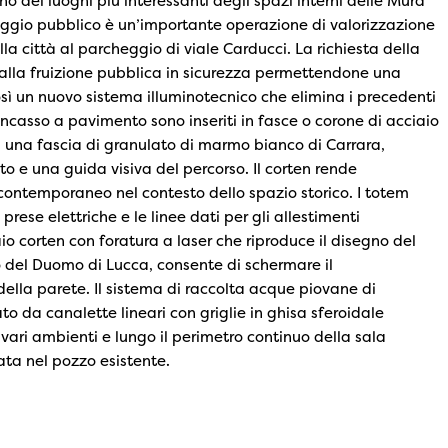
o dei luoghi più interessanti degli spazi interni delle Mura
aggio pubblico è un’importante operazione di valorizzazione
a città al parcheggio di viale Carducci. La richiesta della
a alla fruizione pubblica in sicurezza permettendone una
osì un nuovo sistema illuminotecnico che elimina i precedenti
ncasso a pavimento sono inseriti in fasce o corone di acciaio
n una fascia di granulato di marmo bianco di Carrara,
o e una guida visiva del percorso. Il corten rende
contemporaneo nel contesto dello spazio storico. I totem
rese elettriche e le linee dati per gli allestimenti
o corten con foratura a laser che riproduce il disegno del
del Duomo di Lucca, consente di schermare il
ella parete. Il sistema di raccolta acque piovane di
o da canalette lineari con griglie in ghisa sferoidale
i vari ambienti e lungo il perimetro continuo della sala
ata nel pozzo esistente.