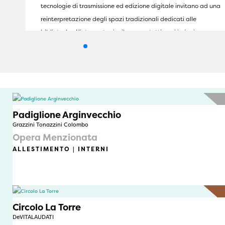
tecnologie di trasmissione ed edizione digitale invitano ad una
reinterpretazione degli spazi tradizionali dedicati alle
biblioteche. L’intervento si sviluppa su tutti e sei i piani
dell’edificio, per una superficie totale di circa 2000 m2. Scopo
primario del progetto è propor…
Padiglione Arginvecchio
Grazzini Tonazzini Colombo
Opera Menzionata
ALLESTIMENTO | INTERNI
Circolo La Torre
DeVITALAUDATI