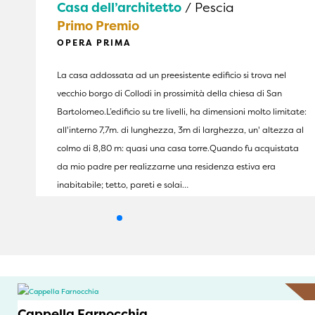
Casa dell’architetto
/ Pescia
Primo Premio
OPERA PRIMA
La casa addossata ad un preesistente edificio si trova nel
vecchio borgo di Collodi in prossimità della chiesa di San
Bartolomeo.L’edificio su tre livelli, ha dimensioni molto limitate:
all'interno 7,7m. di lunghezza, 3m di larghezza, un' altezza al
colmo di 8,80 m: quasi una casa torre.Quando fu acquistata
da mio padre per realizzarne una residenza estiva era
inabitabile; tetto, pareti e solai…
Cappella Farnocchia