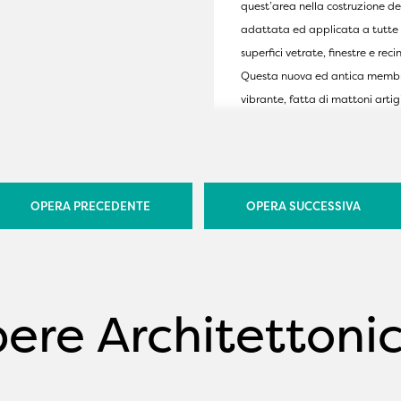
quest’area nella costruzione dei 
adattata ed applicata a tutte 
superfici vetrate, finestre e reci
Questa nuova ed antica memb
vibrante, fatta di mattoni artig
assemblati a mano, filtra la luc
conferisce qualità climatiche e
emotive agli spazi interni ed of
un'inedita percezione del paes
OPERA PRECEDENTE
OPERA SUCCESSIVA
mentre contribuisce a definire
l'identità visiva dell'architettur
volumi, nuovi ed antichi. Situati
zona rurale nel comune di
ere Architettoni
Montemurlo, I Vivai al Parugia
il risultato di un percorso proge
che parte dall'architettura e si
completa nel design degli intern