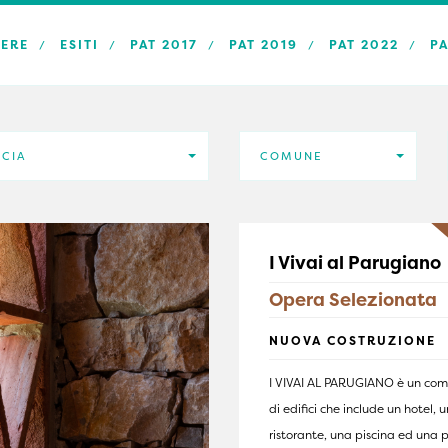
ERE
ESITI
PAT 2017
PAT 2019
PAT 2022
PA
NCIA
COMUNE
I Vivai al Parugian
Opera Selezionata
NUOVA COSTRUZIONE
I VIVAI AL PARUGIANO è un com
di edifici che include un hotel, u
ristorante, una piscina ed una 