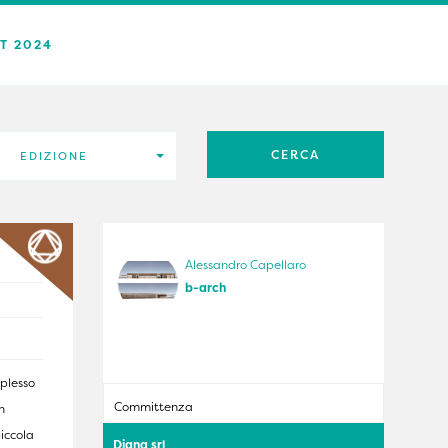
T 2024
EDIZIONE
o
Alessandro Capellaro
b-arch
plesso
Committenza
n
piccola
Diana srl