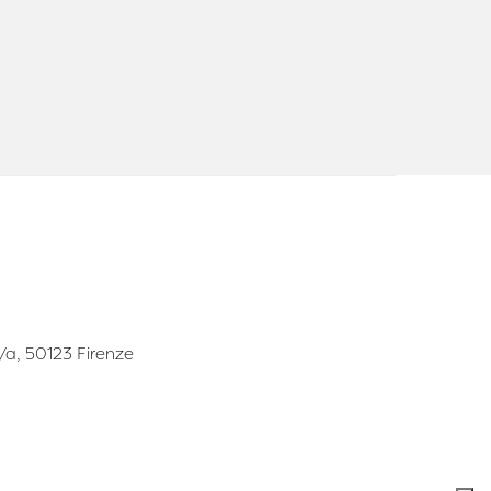
i.
eno
he
tonica
pleto e
 1/a, 50123 Firenze