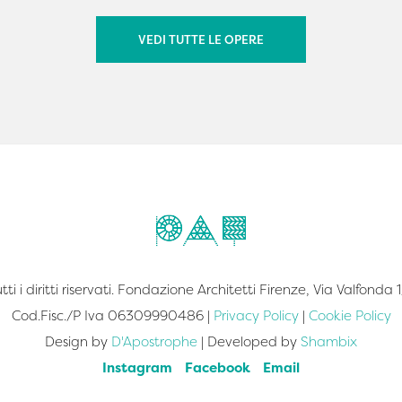
degli arredi, dei sistemi di
illuminazione e dei complement
VEDI TUTTE LE OPERE
Questo progetto incarna appi
l'identità dello studio b-arch, c
integra progettazione architet
ed interior-design in modo com
profondo.
i i diritti riservati. Fondazione Architetti Firenze, Via Valfonda
Cod.Fisc./P Iva 06309990486 |
Privacy Policy
|
Cookie Policy
Design by
D'Apostrophe
| Developed by
Shambix
Instagram
Facebook
Email