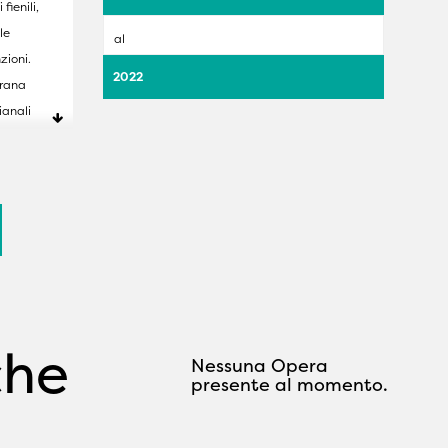
fienili,
le
al
nzioni.
2022
rana
ianali
e,
d
fre
aggio,
a e dei
 in una
che
no sono
Nessuna Opera
ttuale
presente al momento.
i,