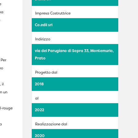
e
na
Impresa Costruttrice
e
Co.edil srl
a
Indirizzo
via del Parugiano di Sopra 33, Montemurlo,
Prato
 Per
mo
Progetto dal
 il
2018
in un
al
il-rouge
2022
l
va
Realizzazione dal
2020