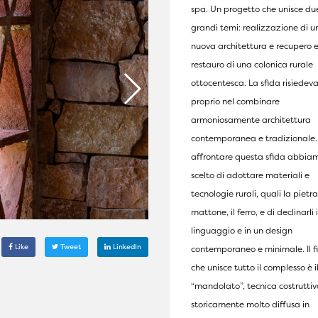
spa. Un progetto che unisce du
grandi temi: realizzazione di u
nuova architettura e recupero 
restauro di una colonica rurale
ottocentesca. La sfida risiedev
proprio nel combinare
armoniosamente architettura
contemporanea e tradizionale.
affrontare questa sfida abbia
scelto di adottare materiali e
tecnologie rurali, quali la pietra,
mattone, il ferro, e di declinarli 
linguaggio e in un design
Like
Tweet
LinkedIn
contemporaneo e minimale. Il f
che unisce tutto il complesso è i
“mandolato”, tecnica costrutti
storicamente molto diffusa in