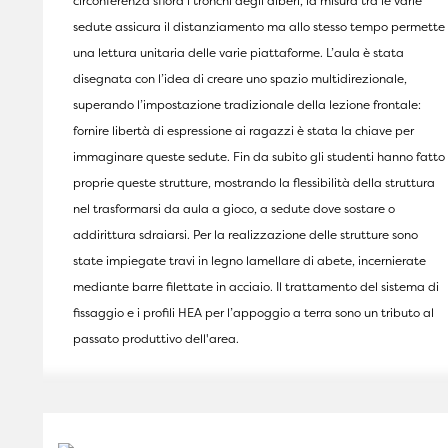
circonferenza sfiora i tronchi degli alberi, la misura tra le varie
sedute assicura il distanziamento ma allo stesso tempo permette
una lettura unitaria delle varie piattaforme. L’aula è stata
disegnata con l’idea di creare uno spazio multidirezionale,
superando l’impostazione tradizionale della lezione frontale:
fornire libertà di espressione ai ragazzi è stata la chiave per
immaginare queste sedute. Fin da subito gli studenti hanno fatto
proprie queste strutture, mostrando la flessibilità della struttura
nel trasformarsi da aula a gioco, a sedute dove sostare o
addirittura sdraiarsi. Per la realizzazione delle strutture sono
state impiegate travi in legno lamellare di abete, incernierate
mediante barre filettate in acciaio. Il trattamento del sistema di
fissaggio e i profili HEA per l’appoggio a terra sono un tributo al
passato produttivo dell'area.