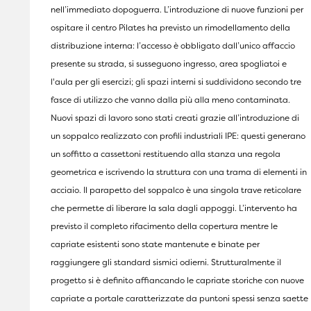
nell’immediato dopoguerra. L’introduzione di nuove funzioni per
ospitare il centro Pilates ha previsto un rimodellamento della
distribuzione interna: l’accesso è obbligato dall’unico affaccio
presente su strada, si susseguono ingresso, area spogliatoi e
l'aula per gli esercizi; gli spazi interni si suddividono secondo tre
fasce di utilizzo che vanno dalla più alla meno contaminata.
Nuovi spazi di lavoro sono stati creati grazie all’introduzione di
un soppalco realizzato con profili industriali IPE: questi generano
un soffitto a cassettoni restituendo alla stanza una regola
geometrica e iscrivendo la struttura con una trama di elementi in
acciaio. Il parapetto del soppalco è una singola trave reticolare
che permette di liberare la sala dagli appoggi. L’intervento ha
previsto il completo rifacimento della copertura mentre le
capriate esistenti sono state mantenute e binate per
raggiungere gli standard sismici odierni. Strutturalmente il
progetto si è definito affiancando le capriate storiche con nuove
capriate a portale caratterizzate da puntoni spessi senza saette