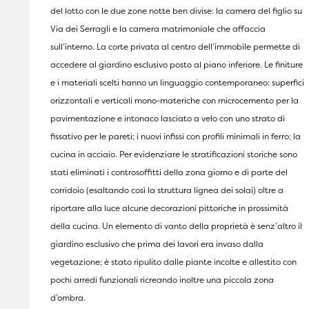
del lotto con le due zone notte ben divise: la camera del figlio su
Via dei Serragli e la camera matrimoniale che affaccia
sull’interno. La corte privata al centro dell’immobile permette di
accedere al giardino esclusivo posto al piano inferiore. Le finiture
e i materiali scelti hanno un linguaggio contemporaneo: superfici
orizzontali e verticali mono-materiche con microcemento per la
pavimentazione e intonaco lasciato a velo con uno strato di
fissativo per le pareti; i nuovi infissi con profili minimali in ferro; la
cucina in acciaio. Per evidenziare le stratificazioni storiche sono
stati eliminati i controsoffitti della zona giorno e di parte del
corridoio (esaltando così la struttura lignea dei solai) oltre a
riportare alla luce alcune decorazioni pittoriche in prossimità
della cucina. Un elemento di vanto della proprietà è senz’altro il
giardino esclusivo che prima dei lavori era invaso dalla
vegetazione; è stato ripulito dalle piante incolte e allestito con
pochi arredi funzionali ricreando inoltre una piccola zona
d’ombra.