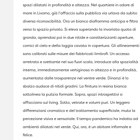
spazi dilatati in profondità e altezza. Nel quartiere in odore di
mare in Livorno, già l'affaccio sulla pubblica via urlava da subito
diversa riconoscibilità. Ora un bianco diaframma anticipa e filtra
verso lo spazio privato. Si eleva superando la invariata quota di
gronda, aprendosi poi in due nitide e caratterizzanti aperture,
cornici di cielo e della loggia cavata in copertura. Gli allineamenti
sono calibrati sulle misure dei fabbricati limitrofi. Un accesso
arretrato e svettante nel suo fuori scala, introduce alla spazialità
interna, immediatamente vertiginosa in altezza e in profondità,
aumentata dalle trasparenze nel ventre verde. Dinanzi è lo
sbalzo audace di nitidi gradini. La finitura in resina bianca
sottolinea la pulizia formale. Sopra, spazi introspettivi si
affacciano sul living. Sotto, vetrate e volumi puri. Un leggero
differenziarsi cromatico e del trattamento superficiale, muta la
percezione visiva e sensoriale. Il tempo pandemico ha indotto ad
ambienti dilatati nel verde. Qui, ora, è un abitare informale e
felice.