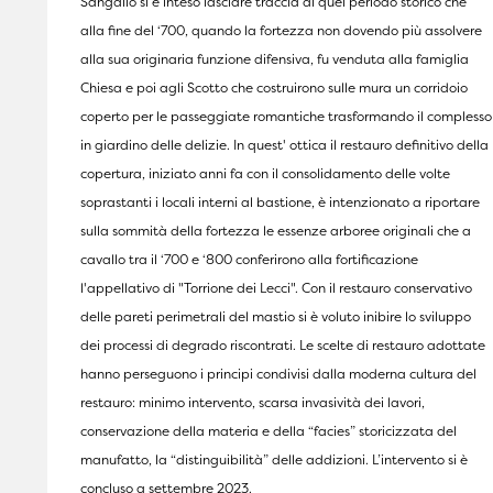
Sangallo si è inteso lasciare traccia di quel periodo storico che
alla fine del ‘700, quando la fortezza non dovendo più assolvere
alla sua originaria funzione difensiva, fu venduta alla famiglia
Chiesa e poi agli Scotto che costruirono sulle mura un corridoio
coperto per le passeggiate romantiche trasformando il complesso
in giardino delle delizie. In quest' ottica il restauro definitivo della
copertura, iniziato anni fa con il consolidamento delle volte
soprastanti i locali interni al bastione, è intenzionato a riportare
sulla sommità della fortezza le essenze arboree originali che a
cavallo tra il ‘700 e ‘800 conferirono alla fortificazione
l'appellativo di "Torrione dei Lecci". Con il restauro conservativo
delle pareti perimetrali del mastio si è voluto inibire lo sviluppo
dei processi di degrado riscontrati. Le scelte di restauro adottate
hanno perseguono i principi condivisi dalla moderna cultura del
restauro: minimo intervento, scarsa invasività dei lavori,
conservazione della materia e della “facies” storicizzata del
manufatto, la “distinguibilità” delle addizioni. L’intervento si è
concluso a settembre 2023.