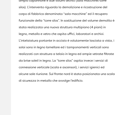
ampio capannone e due volumi tecnici (sala macchine/torre
silos). L’intervento riguarda la demolizione e ricostruzione del
corpo di fabbrica denominato “sala macchine” ed il recupero
funzionale della “torre silos”. In sostituzione del volume demolito è
stata realizzata una nuova struttura multipiano (4 piani) in
legno, metallo e vetro che ospita uffici, laboratori e archivi.
L’intelaiatura portante in acciaio è volutamente lasciata a vista, i
solai sono in legno lamellare ed i tamponamenti verticali sono
realizzati con struttura a telaio in legno ed ampie vetrate filtrate
da brise soleil in legno. La “torre silos” ospita invece i servizi di
connessione verticale (scala e ascensori), i servizi igienici ed
alcune sale riunione. Sul fronte nord è stata posizionata una scala
di sicurezza in metallo che avvolge l’edificio.