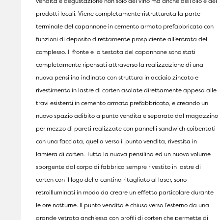
vendita e degustazione non solo del vino ma anche dell’olio e dei
prodotti locali. Viene completamente ristrutturata la parte
terminale del capannone in cemento armato prefabbricato con
funzioni di deposito direttamente prospiciente all’entrata del
complesso. Il fronte e la testata del capannone sono stati
completamente ripensati attraverso la realizzazione di una
nuova pensilina inclinata con struttura in acciaio zincato e
rivestimento in lastre di corten asolate direttamente appesa alle
travi esistenti in cemento armato prefabbricato, e creando un
nuovo spazio adibito a punto vendita e separato dal magazzino
per mezzo di pareti realizzate con pannelli sandwich coibentati
con una facciata, quella verso il punto vendita, rivestita in
lamiera di corten. Tutta la nuova pensilina ed un nuovo volume
sporgente dal corpo di fabbrica sempre rivestito in lastre di
corten con il logo della cantina ritagliato al laser, sono
retroilluminati in modo da creare un effetto particolare durante
le ore notturne. Il punto vendita è chiuso verso l’esterno da una
grande vetrata anch’essa con profili di corten che permette di